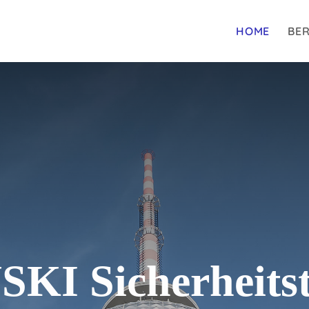
HOME
BER
KI Sicherheitst